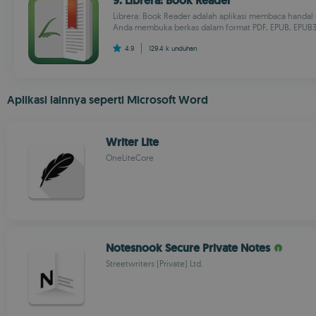
9. Librera: Book Reader
Librera: Book Reader adalah aplikasi membaca hand
Anda membuka berkas dalam format PDF, EPUB, EPUB3, M
4.9
129.4 k
unduhan
Aplikasi lainnya seperti Microsoft Word
Writer Lite
OneLiteCore
Notesnook Secure Private Notes
Streetwriters (Private) Ltd.