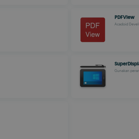
PDFView
Acadoid Devel
SuperDispl
Gunakan peran