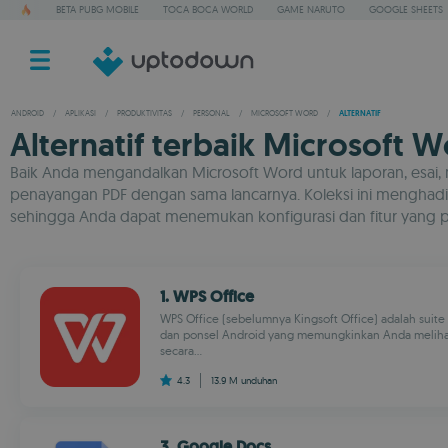
BETA PUBG MOBILE
TOCA BOCA WORLD
GAME NARUTO
GOOGLE SHEETS
ANDROID
/
APLIKASI
/
PRODUKTIVITAS
/
PERSONAL
/
MICROSOFT WORD
/
ALTERNATIF
Alternatif terbaik Microsoft 
Baik Anda mengandalkan Microsoft Word untuk laporan, esai,
penayangan PDF dengan sama lancarnya. Koleksi ini menghadirk
sehingga Anda dapat menemukan konfigurasi dan fitur yang pa
1. WPS Office
WPS Office (sebelumnya Kingsoft Office) adalah suite 
dan ponsel Android yang memungkinkan Anda melihat,
secara...
4.3
13.9 M
unduhan
3. Google Docs