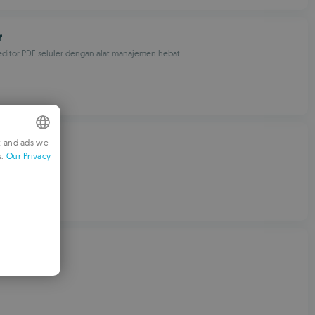
r
editor PDF seluler dengan alat manajemen hebat
t and ads we
s.
Our Privacy
mation
NGLISH
RENCH
ERMAN
ORTUGUESE
r
TALIAN
io
PANISH
OMANIAN