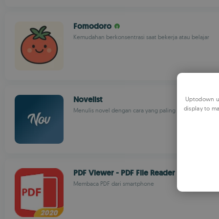
Fomodoro
Kemudahan berkonsentrasi saat bekerja atau belajar
Novelist
Uptodown us
display to ma
Menulis novel dengan cara yang paling rapi
PDF Viewer - PDF File Reader
Membaca PDF dari smartphone