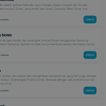
r adalah aplikasi Kalender resmi Google, bagian integral dari Google
elumnya G Suite), yang terdiri dari Gmail, Contacts, Meet, Drive, and
unduhan
UNDUH
g Notes
al dengan mudah dari perangkat Android Anda menggunkan Samsung
i resmi Samsung. Aplikasi ini tidak hanya membuat catatan teks biasa, namun
M
unduhan
UNDUH
n
h aplikasi pencatatan dan pengelolaan pengetahuan yang berfungsi sebagai
kedua" di perangkat Android Anda. Berbeda dengan alat produktivitas dan
nya untuk...
unduhan
UNDUH