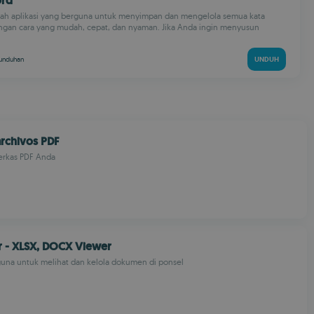
ord
lah aplikasi yang berguna untuk menyimpan dan mengelola semua kata
ngan cara yang mudah, cepat, dan nyaman. Jika Anda ingin menyusun
unduhan
UNDUH
archivos PDF
erkas PDF Anda
r - XLSX, DOCX Viewer
guna untuk melihat dan kelola dokumen di ponsel