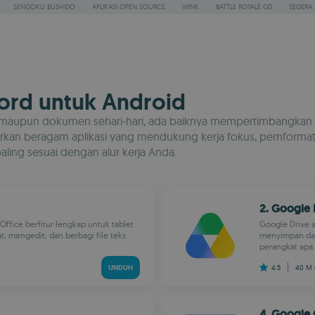
SENGOKU BUSHIDO
APLIKASI OPEN SOURCE
WINK
BATTLE ROYALE GD
SEGERA 
Word untuk Android
 maupun dokumen sehari-hari, ada baiknya mempertimbangkan a
an beragam aplikasi yang mendukung kerja fokus, pemformatan y
ling sesuai dengan alur kerja Anda.
2. Google 
Office berfitur lengkap untuk tablet
Google Drive 
 mengedit, dan berbagi file teks
menyimpan dan
perangkat apa..
UNDUH
4.5
40 M
4. Google 