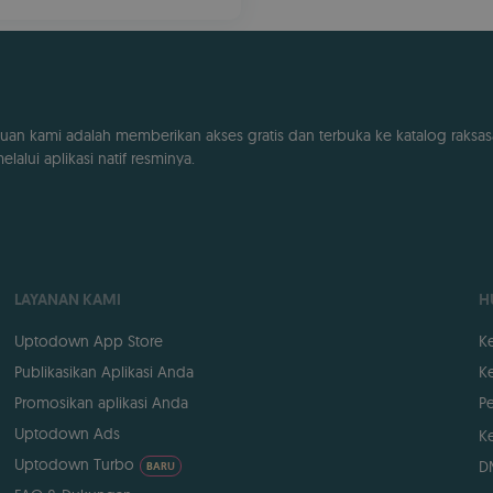
uan kami adalah memberikan akses gratis dan terbuka ke katalog raksas
lalui aplikasi natif resminya.
LAYANAN KAMI
H
Uptodown App Store
K
Publikasikan Aplikasi Anda
Ke
Promosikan aplikasi Anda
Pe
Uptodown Ads
K
Uptodown Turbo
D
BARU