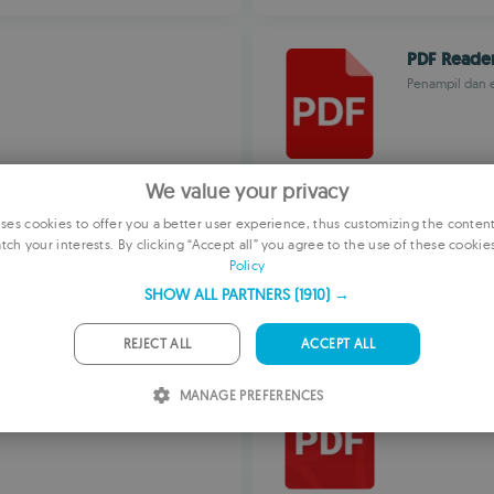
PDF Reade
Penampil dan 
We value your privacy
CS PDF
es cookies to offer you a better user experience, thus customizing the conten
tch your interests. By clicking “Accept all” you agree to the use of these cookie
CamSoft Infor
E
Policy
F
SHOW ALL PARTNERS
(1910) →
G
REJECT ALL
ACCEPT ALL
P
PDF Reade
MANAGE PREFERENCES
I
1MB Apps Stud
S
R