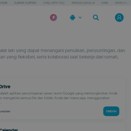
HADIR
SUBWAY SURFERS
CHILL WITH YOU
APLIKASI LOKAL AI
KWAI
WORLDBOX
lat lain yang dapat menangani penulisan, penyuntingan, dan
ang fleksibel, serta kolaborasi saat bekerja dari rumah,
Drive
adalah aplikasi penyimpanan awan resmi Google yang memungkinkan Anda
 mengelola semua file dan folder Anda dari mana saja, menggunakan
.
unduhan
UNDUH
Calendar