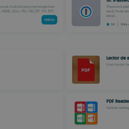
10. 1Passw
al untuk Android yang memungkinkan
1Password ada
OBI, DjVu, FB2, FB2.ZIP, TXT, RTF...
sandi Anda de
detail...
UNDUH
5.0
51.8 k
Lector de 
Lihat konten b
PDF Reade
Aplikasi serba