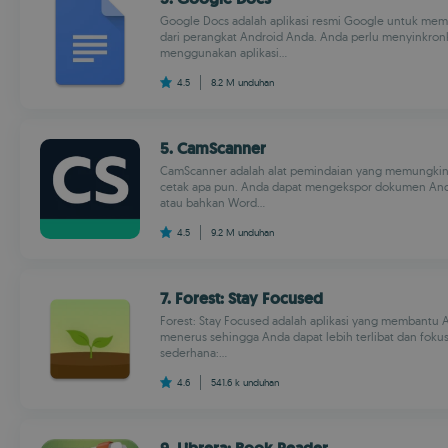
Google Docs adalah aplikasi resmi Google untuk me
dari perangkat Android Anda. Anda perlu menyinkron
menggunakan aplikasi...
4.5
8.2 M
unduhan
5. CamScanner
CamScanner adalah alat pemindaian yang memungki
cetak apa pun. Anda dapat mengekspor dokumen Anda 
atau bahkan Word...
4.5
9.2 M
unduhan
7. Forest: Stay Focused
Forest: Stay Focused adalah aplikasi yang membantu A
menerus sehingga Anda dapat lebih terlibat dan fokus. 
sederhana:...
4.6
541.6 k
unduhan