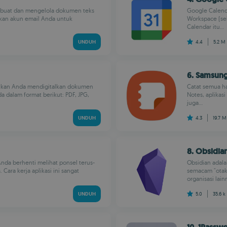
mbuat dan mengelola dokumen teks
Google Calenda
kan akun email Anda untuk
Workspace (seb
Calendar itu...
UNDUH
4.4
5.2 M
6. Samsun
nkan Anda mendigitalkan dokumen
Catat semua h
dalam format berikut: PDF, JPG,
Notes, aplikas
juga...
UNDUH
4.3
19.7 
8. Obsidia
nda berhenti melihat ponsel terus-
Obsidian adala
Cara kerja aplikasi ini sangat
semacam "otak 
organisasi lain
UNDUH
5.0
35.6 k